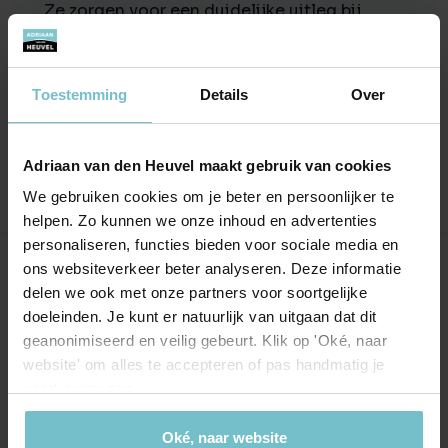
Ze zorgen voor een duidelijke uitleg bij
verkoop en weten wat er in de markt speelt.
Daarnaast hebben ze een duidelijke en
goede communicatie.
Toestemming
Details
Over
Top.
Adriaan van den Heuvel maakt gebruik van cookies
We gebruiken cookies om je beter en persoonlijker te
helpen. Zo kunnen we onze inhoud en advertenties
personaliseren, functies bieden voor sociale media en
ons websiteverkeer beter analyseren. Deze informatie
Onze kantoren
delen we ook met onze partners voor soortgelijke
doeleinden. Je kunt er natuurlijk van uitgaan dat dit
Helmond
Eindhoven
geanonimiseerd en veilig gebeurt. Klik op 'Oké, naar
website' om alles te accepteren of pas handmatig je
Hoofdstraat 155
Aalsterweg 134c
voorkeuren aan.
5706 AL Helmond
5615 CJ Eindhoven
info@heuvel.nl
eindhoven@heuvel.nl
Oké, naar website