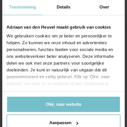
Toestemming
Details
Over
Adriaan van den Heuvel maakt gebruik van cookies
We gebruiken cookies om je beter en persoonlijker te
Onze kantoren
helpen. Zo kunnen we onze inhoud en advertenties
personaliseren, functies bieden voor sociale media en
Helmond
Eindhoven
ons websiteverkeer beter analyseren. Deze informatie
delen we ook met onze partners voor soortgelijke
Hoofdstraat 155
Aalsterweg 134c
doeleinden. Je kunt er natuurlijk van uitgaan dat dit
5706 AL Helmond
5615 CJ Eindhoven
geanonimiseerd en veilig gebeurt. Klik op 'Oké, naar
info@heuvel.nl
eindhoven@heuvel.nl
website' om alles te accepteren of pas handmatig je
0492 - 661 884
040 - 78 20 849
voorkeuren aan.
Oké, naar website
Aanpassen