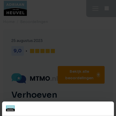
Home
Beoordelingen
25 augustus 2023
9,0
Bekijk alle
beoordelingen
Verhoeven
Alles verliep heel gemoedelijk en snel met
de verkoop van mijn huis.