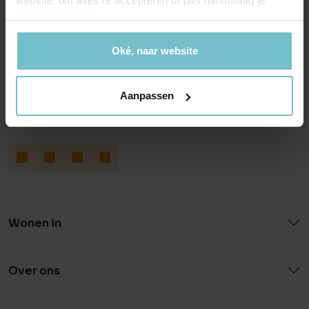
website' om alles te accepteren of pas handmatig je
voorkeuren aan.
Helmond
Eindhoven
Oké, naar website
Hoofdstraat 155
Aalsterweg 134c
5706 AL Helmond
5615 CJ Eindhoven
Aanpassen
info@heuvel.nl
eindhoven@heuvel.nl
0492 - 661 884
040 - 78 20 849
Wonen in
Over ons