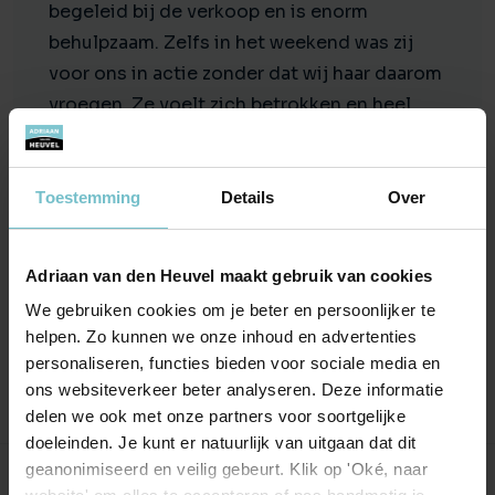
begeleid bij de verkoop en is enorm
behulpzaam. Zelfs in het weekend was zij
voor ons in actie zonder dat wij haar daarom
vroegen. Ze voelt zich betrokken en heel
verantwoordelijk voor het goede verloop
van de verkoop. Bij Ankie Teeuwen konden
wij altijd terecht met onze vragen en zij was
Toestemming
Details
Over
op elk moment bereid om dingen uit te
zoeken of na te vragen wanneer voor ons
Adriaan van den Heuvel maakt gebruik van cookies
iets niet duidelijk was. Ze verdient een
We gebruiken cookies om je beter en persoonlijker te
plaatsje op het podium van TOPmakelaars!
helpen. Zo kunnen we onze inhoud en advertenties
personaliseren, functies bieden voor sociale media en
ons websiteverkeer beter analyseren. Deze informatie
delen we ook met onze partners voor soortgelijke
doeleinden. Je kunt er natuurlijk van uitgaan dat dit
geanonimiseerd en veilig gebeurt. Klik op 'Oké, naar
Onze kantoren