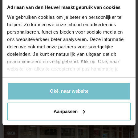
Openingstijden
Adriaan van den Heuvel maakt gebruik van cookies
We gebruiken cookies om je beter en persoonlijker te
Maandag t/m Vrijdag
08:30
-
17:00 uur
helpen. Zo kunnen we onze inhoud en advertenties
Zaterdag & Zondag
Gesloten
personaliseren, functies bieden voor sociale media en
Administratieve gegevens
ons websiteverkeer beter analyseren. Deze informatie
delen we ook met onze partners voor soortgelijke
KvK
doeleinden. Je kunt er natuurlijk van uitgaan dat dit
66929962
geanonimiseerd en veilig gebeurt. Klik op 'Oké, naar
BTW
website' om alles te accepteren of pas handmatig je
NL 8567.57.044.B01
voorkeuren aan.
Oké, naar website
Aanpassen