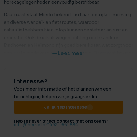
horecagelegenheden eenvoudig bereikbaar.
Daarnaast staat Mierlo bekend om haar bosrijke omgeving
en diverse wandel- en fietsroutes, waardoor
natuurliefhebbers hier volop kunnen genieten van rust en
recreatie. Ook de uitvalswegen richting onder andere
Eindhoven en Helmond zijn goed bereikbaar, wat zorgt voor
een uitstekende verbinding met de regio. Daarnaast bevindt
Lees meer
het openbaar vervoer zich op korte afstand, met twee
bushaltes om de hoek, waardoor ook reizen met het OV
zeer eenvoudig en toegankelijk is.
Interesse?
BIJZONDERHEDEN:
Voor meer informatie of het plannen van een
– Verassend ruime woning met grote leefruimtes op de
bezichtiging helpen we je graag verder.
begane grond;
Ja, ik heb interesse
– Airconditioning en een sfeervolle houthaard in de
woonkamer;
Heb je liever direct contact met ons team?
info@heuvel.nl
0492 - 661 884
– Inpandige bijkeuken én berging beschikbaar;
– Maar liefst vier volwaardige slaapkamers op de eerste