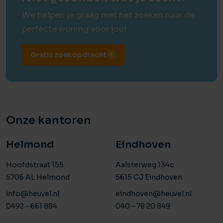
We helpen je graag met het zoeken naar de
perfecte woning voor jou!
Gratis zoekopdracht
Onze kantoren
Helmond
Eindhoven
Hoofdstraat 155
Aalsterweg 134c
5706 AL Helmond
5615 CJ Eindhoven
info@heuvel.nl
eindhoven@heuvel.nl
0492 - 661 884
040 - 78 20 849