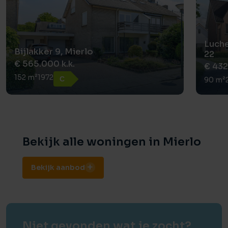
Luch
Bijlakker 9, Mierlo
22
€ 565.000 k.k.
€ 432
152 m²
1972
C
90 m²
Bekijk alle woningen in Mierlo
Bekijk aanbod
Niet gevonden wat je zocht?