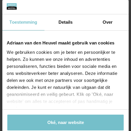
werk- en bergruimte. Daarnaast is er dankzij de ruime opzet
Natuurlijke ventilatie
voldoende plaats voor extra witgoed en eventueel een
eettafel. Vanuit de keuken is bovendien een
Energie
Toestemming
Details
Over
provisiekast/berging bereikbaar met ruimte voor voorraad
en de Cv-ketel.
Energielabel
C
BIJKEUKEN & BERGING:
Adriaan van den Heuvel maakt gebruik van cookies
Isolatie
Dakisolatie, Muurisolatie, Vloerisolatie,
De begane grond beschikt over een praktische inpandige
Dubbel glas, HR Glas
We gebruiken cookies om je beter en persoonlijker te
bijkeuken met berging, bereikbaar vanuit de woning en van
helpen. Zo kunnen we onze inhoud en advertenties
buitenaf. De ruimte biedt plek voor fietsen, opslag en de
Verwarming
CV Ketel
personaliseren, functies bieden voor sociale media en
aansluitingen voor wasmachine en droger. Daarnaast is er
ons websiteverkeer beter analyseren. Deze informatie
Warm water
CV Ketel
een handige spoelbak aanwezig.
delen we ook met onze partners voor soortgelijke
doeleinden. Je kunt er natuurlijk van uitgaan dat dit
EERSTE VERDIEPING:
CV Ketel
geanonimiseerd en veilig gebeurt. Klik op 'Oké, naar
Via de vaste trapopgang bereikt u de overloop op de eerste
website' om alles te accepteren of pas handmatig je
verdieping. Deze is wederom erg ruim te noemen en brengt
Brandstof
Gas
voorkeuren aan.
u naar maar liefst vier slaapkamers, de badkamer en een
Bouwjaar
2024
groot dakterras.
Oké, naar website
Type
CV ValliantEcotec