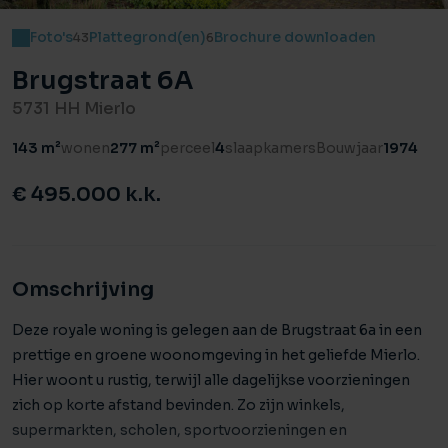
Foto's
Plattegrond(en)
Brochure downloaden
43
6
Brugstraat 6A
5731 HH Mierlo
143 m²
wonen
277 m²
perceel
4
slaapkamers
Bouwjaar
1974
€ 495.000 k.k.
Omschrijving
Deze royale woning is gelegen aan de Brugstraat 6a in een
prettige en groene woonomgeving in het geliefde Mierlo.
Hier woont u rustig, terwijl alle dagelijkse voorzieningen
zich op korte afstand bevinden. Zo zijn winkels,
supermarkten, scholen, sportvoorzieningen en