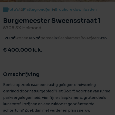
Foto's
Plattegrond(en)
Brochure downloaden
40
4
Burgemeester Sweensstraat 1
5706 SX Helmond
120 m²
wonen
135 m²
perceel
3
slaapkamers
Bouwjaar
1975
€ 400.000 k.k.
Omschrijving
Bent u op zoek naar een rustig gelegen eindwoning
omringd door natuurgebied‘’Het Goor’’, voorzien van ruime
parkeergelegenheid, vier fijne slaapkamers, grotendeels
kunststof kozijnen en een zuidoost georiënteerde
achtertuin? Zoek dan niet verder en plan snel uw