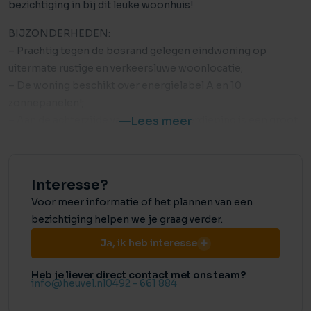
bezichtiging in bij dit leuke woonhuis!
BIJZONDERHEDEN:
– Prachtig tegen de bosrand gelegen eindwoning op
uitermate rustige en verkeersluwe woonlocatie;
– De woning beschikt over energielabel A en 10
zonnepanelen!;
– Aan de achterzijde van de tweede verdieping is een groot
Lees meer
dakkapel geplaatst;
– De woning beschikt grotendeels over kunststof kozijnen
met HR-beglazing;
Interesse?
– Voorzien van een onderhoudsvriendelijke, zonnige
Voor meer informatie of het plannen van een
achtertuin op het zuidoosten met hoge mate van privacy;
bezichtiging helpen we je graag verder.
– Maar liefst vier grote slaapkamers verdeeld over de
woonlagen;
Ja, ik heb interesse
ALGEMEEN:
Heb je liever direct contact met ons team?
info@heuvel.nl
0492 - 661 884
Deze fijne eindwoning is gelegen in de Helmondse
kleinschalige woonwijk ‘’Houtsdonk’’, gelegen tussen