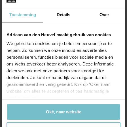
Energie
trapopgang richting de tweede verdieping.
Energielabel
A
SLAAPKAMERS I,II & III:
Toestemming
Details
Over
Aan de voorzijde van de eerste verdieping bevindt zich over
Isolatie
Dakisolatie, Muurisolatie
de gehele breedte de master-bedroom. Deze slaapkamer
Adriaan van den Heuvel maakt gebruik van cookies
is evenals de rest van de slaapkamers rustig gelegen
Verwarming
CV Ketel
vanwege het verkeersluwe karakter van de straat.
We gebruiken cookies om je beter en persoonlijker te
Warm water
CV Ketel
helpen. Zo kunnen we onze inhoud en advertenties
Deze slaapkamer is voorzien van circa 14 m² oppervlakte en
personaliseren, functies bieden voor sociale media en
vanwege zijn hoge plafond ideaal in te delen. Hetzelfde
ons websiteverkeer beter analyseren. Deze informatie
CV Ketel
geldt voor de tweede en derde slaapkamer welke aan de
delen we ook met onze partners voor soortgelijke
achterzijde van de woning gelegen zijn, beide slaapkamers
Brandstof
Gas
doeleinden. Je kunt er natuurlijk van uitgaan dat dit
zijn voor wat betreft oppervlakte ideaal en voorzien van
geanonimiseerd en veilig gebeurt. Klik op 'Oké, naar
Bouwjaar
2015
oppervlakten van respectievelijk circa 10 m² en circa 9 m².
website' om alles te accepteren of pas handmatig je
voorkeuren aan.
Eigendom
Eigendom
BADKAMER:
De badkamer is zeer goed onderhouden en modern
Type
Intergas
Oké, naar website
uitgevoerd! Zo beschikt deze fijne badkamer over neutrale
kleurtinten en strak tegelwerk, aan sanitair treffen we een