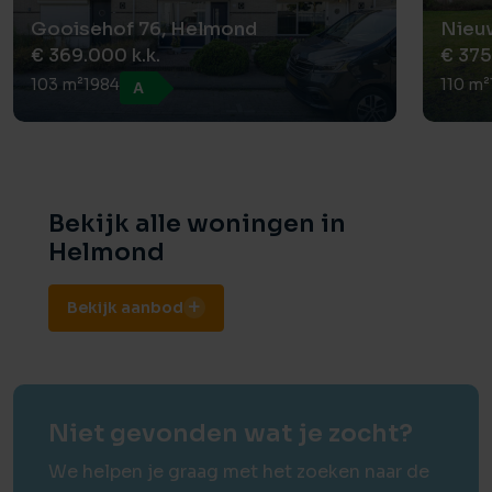
Gooisehof 76, Helmond
Nieu
€ 369.000 k.k.
€ 375
103 m²
1984
110 m²
A
Bekijk alle woningen in
Helmond
Bekijk aanbod
Niet gevonden wat je zocht?
We helpen je graag met het zoeken naar de