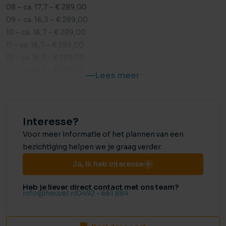
08 – ca. 17,7 – € 289,00
09 – ca. 16,3 – € 289,00
10 – ca. 16,7 – € 289,00
11 – ca. 16,7 – € 289,00
12 – ca. 16,7 – € 289,00
13 – ca. 16,7 – € 289,00
Lees meer
14 – ca. 16,7 – € 289,00
15 – ca. 16,7 – € 289,00
16 – ca. 32,0 – € 464,00
Interesse?
17 – ca. 16,9 – € 289,00
18 – ca. 15,2 – € 274,00
Voor meer informatie of het plannen van een
19 – ca. 15,2 – € 274,00
bezichtiging helpen we je graag verder.
20 – ca. 15,2 – € 274,00
Ja, ik heb interesse
21 – ca. 18,7 – € 299,00
22 – ca. 18,5 – € 299,00
Heb je liever direct contact met ons team?
info@heuvel.nl
0492 - 661 884
HUURDERS:
– Privé personen wordt geen BTW in rekening gebracht.