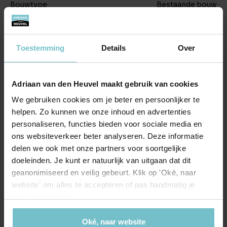
Bouwtype
Bestaande bouw
incasso verricht.
Zekerheidsstelling:
Locatie
Bankgarantie of waarborgsom ter grootte van drie
Toestemming
Details
Over
maanden huur te vermeerderen met BTW.
Adres
Hofdijkstraat 0
Huurindexatie:
Postcode
5615 CP
Adriaan van den Heuvel maakt gebruik van cookies
De huurprijs zal jaarlijks, voor het eerst één jaar na
Plaats
Eindhoven
ingangsdatum van de overeenkomst, worden aangepast op
We gebruiken cookies om je beter en persoonlijker te
basis van het consumentindexcijfer (CPI) reeds CPI-Alle
helpen. Zo kunnen we onze inhoud en advertenties
Provincie
Noord-Brabant
personaliseren, functies bieden voor sociale media en
Huishoudens (basisjaar 2015=100) gepubliceerd door het
ons websiteverkeer beter analyseren. Deze informatie
Centraal Bureau voor de Statistiek.
Land
Nederland
delen we ook met onze partners voor soortgelijke
Huurovereenkomst:
doeleinden. Je kunt er natuurlijk van uitgaan dat dit
ROZ-model (Raad voor Onroerende Zaken), februari 2025,
geanonimiseerd en veilig gebeurt. Klik op 'Oké, naar
huurovereenkomst kantoorruimte en andere bedrijfsruimte
website' om alles te accepteren of pas handmatig je
in de zin van artikel 7:230a BW, zoals gehanteerd door de
voorkeuren aan.
Streetview
Nederlandse Vereniging van Makelaars in onroerend goed
(NVM).
Oké, naar website