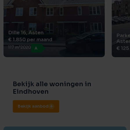
Dille 16, Asten
Parke
€ 1.850 per maand
Aste
117 m²
2020
€ 125
A
Bekijk alle woningen in
Eindhoven
Bekijk aanbod