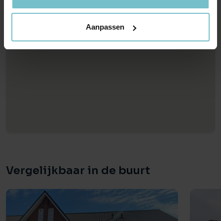
Voorbehoud:
Een en ander geschiedt onder aanvaarding en uitdrukkelijk
Aanpassen
voorbehoud goedkeuring opdrachtgever.
Vergelijkbaar in de buurt