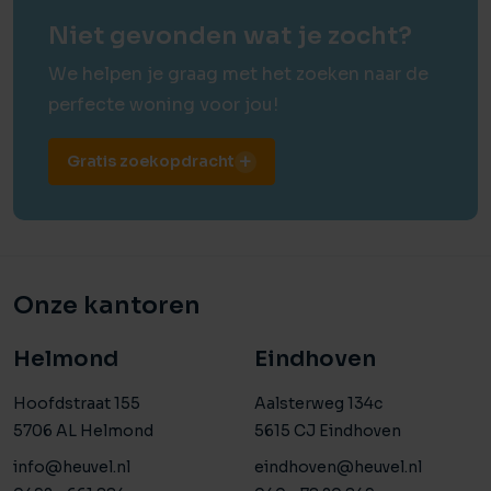
Niet gevonden wat je zocht?
We helpen je graag met het zoeken naar de
perfecte woning voor jou!
Gratis zoekopdracht
Onze kantoren
Helmond
Eindhoven
Hoofdstraat 155
Aalsterweg 134c
5706 AL Helmond
5615 CJ Eindhoven
info@heuvel.nl
eindhoven@heuvel.nl