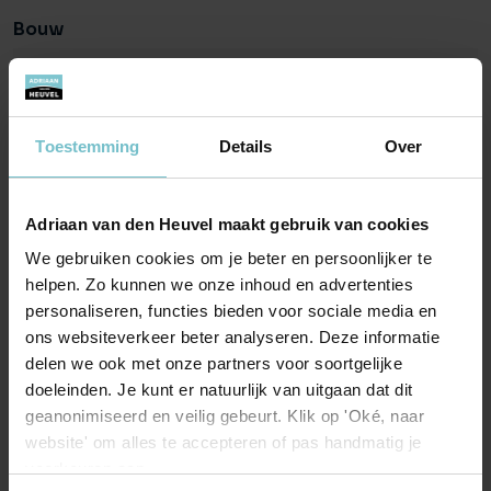
LUCHENWEIDE
Bouw
Luchenweide maakt deel uit van de wijk Luchen, gelegen in
Geldrop-Mierlo ten noordwesten van de kern Mierlo.
Object type
Hoekwoning
Luchen ligt prachtig tussen de bossen en vennen. Er lopen
twee aantrekkelijke fietsroutes door het gebied: de Kleine
Type
Hoekwoning
ijsvogelvlinderfietsroute en de Kersenbloesemroute. Bij de
Toestemming
Details
Over
Soort
Eengezinswoning
entree van de wijk aan de Geldropseweg is een
multifunctioneel centrum voor zorg en welzijn, met
Bouwtype
Nieuwbouw
daarnaast de Brede school. De aansluiting van de
Adriaan van den Heuvel maakt gebruik van cookies
bebouwing naar het open landschap verloopt via vloeiende
Bouwjaar
2027
We gebruiken cookies om je beter en persoonlijker te
overgangen. Zo wordt het een fraai geheel waar het
helpen. Zo kunnen we onze inhoud en advertenties
aangenaam wonen is.
personaliseren, functies bieden voor sociale media en
Oppervlakten en inhoud
ons websiteverkeer beter analyseren. Deze informatie
Heb je nog vragen? Neem gerust contact met ons op! Onze
Wonen
delen we ook met onze partners voor soortgelijke
106 m²
nieuwbouwmakelaars helpen je uiteraard graag verder.
doeleinden. Je kunt er natuurlijk van uitgaan dat dit
Inhoud
419 m²
geanonimiseerd en veilig gebeurt. Klik op 'Oké, naar
website' om alles te accepteren of pas handmatig je
voorkeuren aan.
Buitenruimte