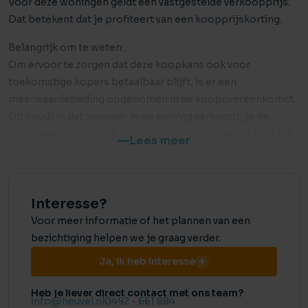
Voor deze woningen geldt een vastgestelde verkoopprijs.
Dat betekent dat je profiteert van een koopprijskorting.
Belangrijk om te weten:
Om ervoor te zorgen dat deze koopkans ook voor
toekomstige kopers betaalbaar blijft, is er een
meerwaardebeding opgenomen in de koopovereenkomst.
Dit houdt in dat wanneer je de woning verkoopt, je de
ontvangen koopprijskorting (geïndexeerd met de CPI) bij
Lees meer
verkoop terugbetaalt aan de ontwikkelaar.
De hoekwoning combineert een stijlvolle, klassieke
uitstraling met eigentijds wooncomfort. De karaktervolle
Interesse?
architectuur, verfijnde geveldetails en ruime opzet geven de
Voor meer informatie of het plannen van een
woning een statige en warme uitstraling, terwijl binnen
bezichtiging helpen we je graag verder.
alles draait om licht, ruimte en een prettig leefgevoel.
Ja, ik heb interesse
De lichte woonkamer met het zitgedeelte aan de tuinzijde
vormt het hart van het huis. Aan de voorzijde ligt de open
Heb je liever direct contact met ons team?
info@heuvel.nl
0492 - 661 884