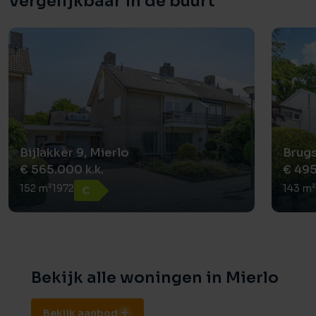
Vergelijkbaar in de buurt
Bijlakker 9, Mierlo
Brugs
€ 565.000 k.k.
€ 495
152 m²
1972
143 m
C
Bekijk alle woningen in Mierlo
Bekijk aanbod