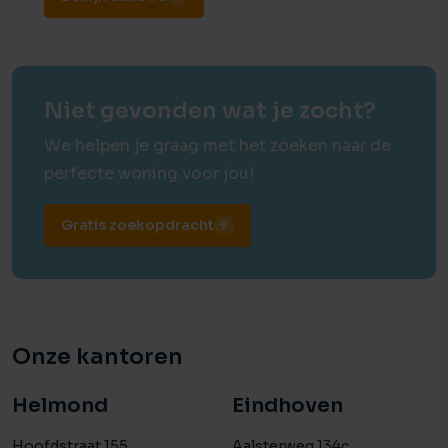
Niet gevonden wat je zocht?
We helpen je graag met het zoeken naar de
perfecte woning voor jou!
Gratis zoekopdracht
Onze kantoren
Helmond
Eindhoven
Hoofdstraat 155
Aalsterweg 134c