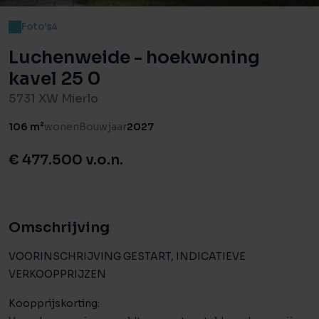
Foto's
4
Luchenweide - hoekwoning
kavel 25 0
5731 XW Mierlo
106 m²
wonen
Bouwjaar
2027
€ 477.500 v.o.n.
Omschrijving
VOORINSCHRIJVING GESTART, INDICATIEVE
VERKOOPPRIJZEN
Koopprijskorting: