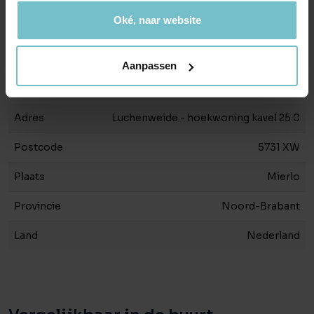
Liggingen
In woonwijk
Oké, naar website
Tuin
Geen tuin
Aanpassen
Locatie
Adres
Luchenweide - hoekwoning kavel 25 0
Postcode
5731 XW
Plaats
Mierlo
Provincie
Noord-Brabant
Land
Nederland