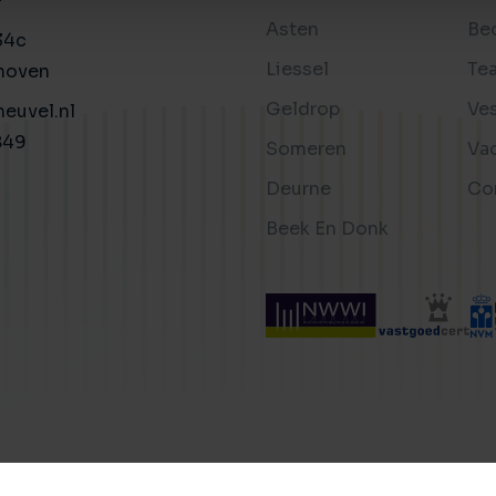
Asten
Be
34c
Liessel
Te
hoven
Geldrop
Ve
euvel.nl
849
Someren
Va
Deurne
Co
Beek En Donk