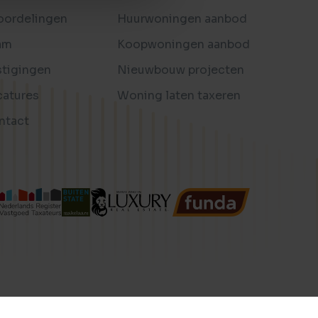
oordelingen
Huurwoningen aanbod
am
Koopwoningen aanbod
stigingen
Nieuwbouw projecten
catures
Woning laten taxeren
ntact