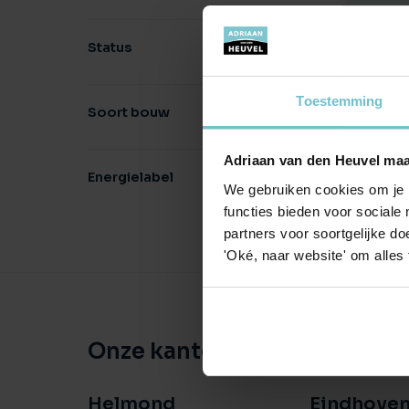
He
We
Status
wo
Toestemming
Soort bouw
Adriaan van den Heuvel maa
Energielabel
We gebruiken cookies om je b
functies bieden voor sociale
partners voor soortgelijke doe
'Oké, naar website' om alles
Onze kantoren
Helmond
Eindhove