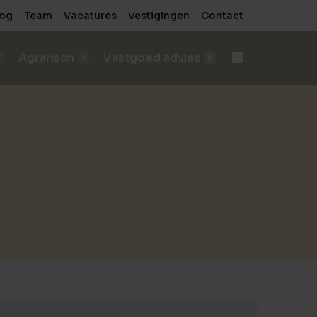
log
Team
Vacatures
Vestigingen
Contact
Agrarisch
Vastgoed advies
d
Onteigening
n
bod A&LV objecten
Deskundige begeleiding bij complexe processen
pen
sch bedrijf verkopen
e
de beste verkoopresultaten
Voor bedrijven
sche grond verkopen
Advies voor zakelijke vastgoedprojecten
de beste verkoopresultaten
Voor particulieren
ische grond kopen/pachten
Persoonlijk en onafhankelijk advies
taten
ding nodig bij aankoop?
sch bedrijf kopen
 vastgoed
ding nodig bij aankoop?