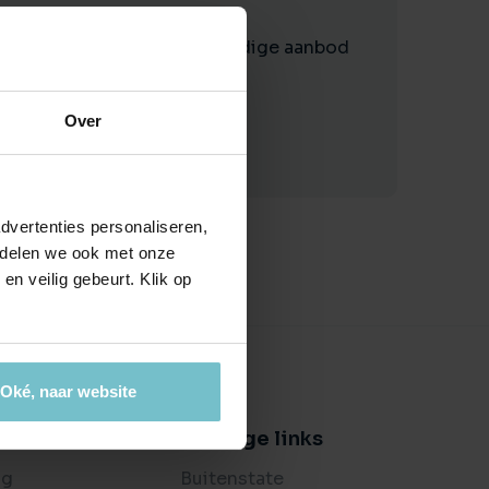
ctierechten
 criteria. Bekijk ons volledige aanbod
jouw bedrijfspand
en ondersteuning bij bemiddeling
es
ijkheden
t je bedrijf waard is?
Over
dvertenties personaliseren,
e delen we ook met onze
en veilig gebeurt. Klik op
Oké, naar website
er ons
Handige links
og
Buitenstate