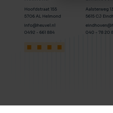
Hoofdstraat 155
Aalsterweg 1
5706 AL Helmond
5615 CJ Eind
info@heuvel.nl
eindhoven@h
0492 - 661 884
040 - 78 20 