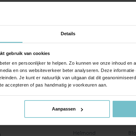
laas hebben we niets gevonden...
Huis verhuren
Taxaties
Produ
 hebben geen woningen kunnen vinden die voldoen aan je
Vind een betrouwbare huurder
Krijg inzicht in de waarde van 
Advies 
ningen.
Gratis waardebepaling
Beleggingen
Taxati
Wat is jouw woning waard?
Rendabele investeringsmogel
Weten wa
Details
Bekijk ons aanbod
Taxatie huis
Verkocht / verhuurd
Reële waardering van onroerend goed
Onlangs gesloten transacties
kt gebruik van cookies
Gratis zoekopdracht
Vastgoed advies
eter en persoonlijker te helpen. Zo kunnen we onze inhoud en a
Blijf op de hoogte van ons actuele aanbod
Antwoord op al jouw vragen
 media en ons websiteverkeer beter analyseren. Deze informati
leinden. Je kunt er natuurlijk van uitgaan dat dit geanonimiseerd 
Verkocht
Recente transacties
 te accepteren of pas handmatig je voorkeuren aan.
Aanpassen
Wonen in
Ov
Helmond
Bl
n