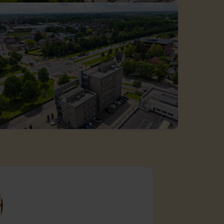
ctierechten
jouw bedrijfspand
en ondersteuning bij bemiddeling
es
ijkheden
t je bedrijf waard is?