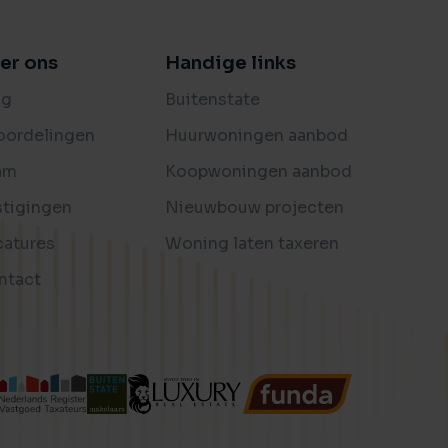
er ons
Handige links
og
Buitenstate
oordelingen
Huurwoningen aanbod
am
Koopwoningen aanbod
stigingen
Nieuwbouw projecten
catures
Woning laten taxeren
ntact