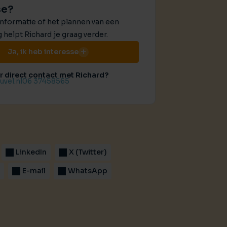
se?
nformatie of het plannen van een
 helpt Richard je graag verder.
Ja, ik heb interesse
er direct contact met Richard?
vel.nl
06 37458565
LinkedIn
X (Twitter)
k
E-mail
WhatsApp