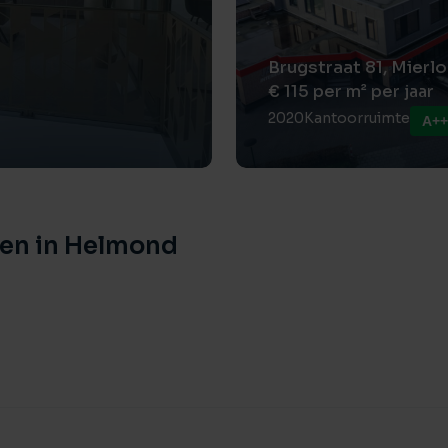
oven genoemde leveringen en diensten.
kosten zijn geweest, op basis waarvan
Brugstraat 81, Mierlo
dt.
€ 115 per m² per jaar
2020
Kantoorruimte
A++
ten in Helmond
van drie maanden huur plus BTW.
mst zal een opleveringsrapport gehecht
het gehuurde weergeeft.
en uitdrukkelijk voorbehoud goedkeuring