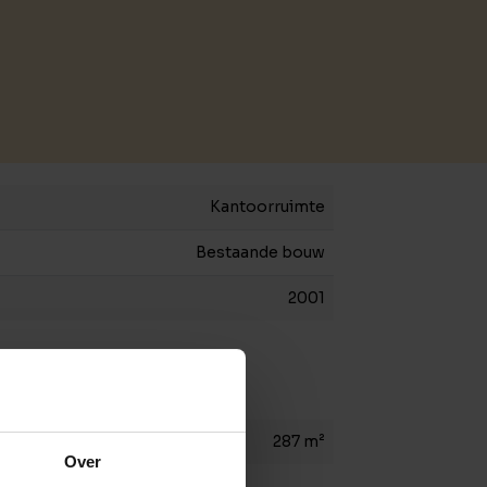
Kantoorruimte
Bestaande bouw
2001
287 m²
Over