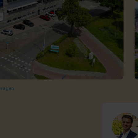
Huis verhuren
Taxaties
Produ
Vind een betrouwbare huurder
Krijg inzicht in de waarde van 
Advies 
Gratis waardebepaling
Beleggingen
Taxati
Wat is jouw woning waard?
Rendabele investeringsmogel
Weten wa
Taxatie huis
Verkocht / verhuurd
Reële waardering van onroerend goed
Onlangs gesloten transacties
Gratis zoekopdracht
Vastgoed advies
Blijf op de hoogte van ons actuele aanbod
Antwoord op al jouw vragen
Verkocht
Recente transacties
vragen