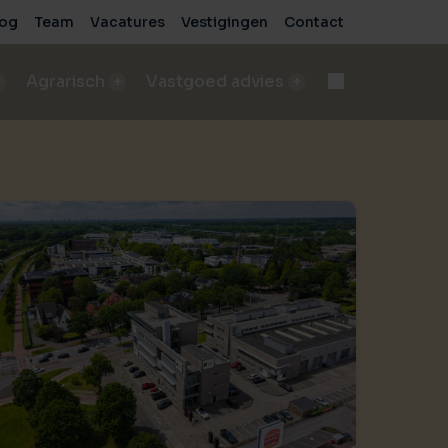
log
Team
Vacatures
Vestigingen
Contact
Agrarisch
Vastgoed advies
d
Onteigening
n
bod A&LV objecten
Deskundige begeleiding bij complexe processen
pen
sch bedrijf verkopen
e
de beste verkoopresultaten
Voor bedrijven
sche grond verkopen
Advies voor zakelijke vastgoedprojecten
de beste verkoopresultaten
Voor particulieren
ische grond kopen/pachten
Persoonlijk en onafhankelijk advies
taten
ding nodig bij aankoop?
sch bedrijf kopen
 vastgoed
ding nodig bij aankoop?