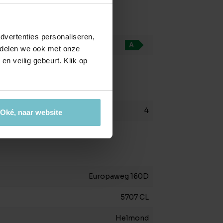
dvertenties personaliseren,
A
e delen we ook met onze
en veilig gebeurt. Klik op
)
4
Oké, naar website
Europaweg 160D
5707 CL
Helmond