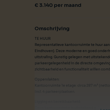
€ 3.140 per maand
Omschrijving
TE HUUR
Representatieve kantoorruimte te huur aan
Eindhoven). Deze moderne en goed onderh
uitstraling. Gunstig gelegen met uitsteken
parkeergelegenheid in de directe omgeving
zichtbaarheid en functionaliteit willen com
Oppervlakten:
Kantoorruimte 1e etage: circa 287 m² (netto
Incl. 4 parkeerplaatsen.
Ligging en bereikbaarheid:
Deze kantoorruimte is uitstekend gelegen 