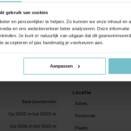
kt gebruik van cookies
Energie
eter en persoonlijker te helpen. Zo kunnen we onze inhoud en a
Energielabel
 media en ons websiteverkeer beter analyseren. Deze informati
leinden. Je kunt er natuurlijk van uitgaan dat dit geanonimiseerd 
 te accepteren of pas handmatig je voorkeuren aan.
2.400 m²
 aan de voorzijde, aan de zijkant en aan
Parkeergelegenheid
gt aan het gebruiksgemak en de
Volle eigendom
Parkeerplaatsen (overdekt
Aanpassen
Locatie
Bedrijventerrein
Adres
Op 2000 m tot 3000 m
Postcode
W.
Op 1000 m tot 1500 m
Plaats