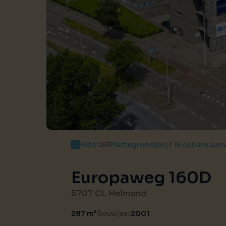
Foto's
Plattegrond(en)
Brochure aan
53
1
Europaweg 160D
5707 CL Helmond
287 m²
Bouwjaar
2001