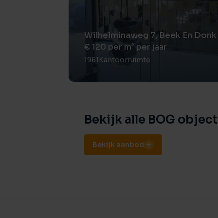
– administratiekosten ad 5% voor de hierb
Jaarlijks wordt bekeken wat de werkelijke 
Wilhelminaweg 7, Beek En Donk
eventueel restitutie of bijbetaling plaatsvin
€ 120 per m² per jaar
1961
Kantoorruimte
Huurtermijn:
In overleg.
Huurbetaling:
Per maand middels vooruitbetaling.
Bekijk alle BOG objec
Zekerheidsstelling:
Bankgarantie of waarborgsom ter grootte 
Bekijk aanbod
Opleveringsniveau:
In de huidige staat. Aan de huurovereenko
worden welke de opleveringstoestand van 
Voorbehoud:
Een en ander geschiedt onder aanvaarding 