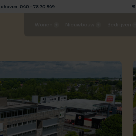
ndhoven
040 - 78 20 849
B
Wonen
Nieuwbouw
Bedrijven
Aanbod
Aanbod
Aanbod
Aanbo
Ons aanbod koop- / huurwoningen
Ons aanbod nieuwbouwprojecten
Ons aanbod in bedrijfsobjecte
Ons aan
Huis verkopen
Bouwgrond kopen
Bedrijfspand huren / ko
Agrari
Het beste rendement en condities
Deskundig advies van A tot Z
Vind de perfecte bedrijfsruimt
Behaal 
Huis kopen
NVM-nieuwbouwspecialist
Bedrijfspand verhuren
Agrari
Koop bewust met een aankoopmakelaar
Expertise in nieuwbouwprojecten, van start tot verkoop
Verhuren met succes
Behaal 
Buitenstate
Woningmarktconsultancy
Bedrijfspand verkopen
Agrar
Landelijk wonen
Inzicht en advies voor succesvolle projectontwikkeling
Behaal de beste verkoopresul
Begelei
Huis huren
Herontwikkeling
Agrari
Weet waar je op moet letten
Transformeer en optimaliseer
Begelei