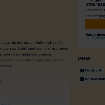
Interes
Voor meer i
bezichtiging
Heb je liev
richard@heu
 de aan de entree van Helmond (vanuit
ouden werkplek biedt een professionele
de bereikbaarheid en voldoende
Delen
. Ideaal voor ondernemers die comfort,
bineren.
Facebook
Kopieer lin
).
op een zichtlocatie aan de Europaweg, een