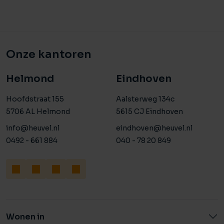
met de uitoefening van beroepsmatige activiteiten.
Bron: omgevingsloket.nl
KOOPGEGEVENS:
Onze kantoren
Vraagprijs:
€ 695.000,= kosten koper.
Helmond
Eindhoven
Aanvaarding:
Hoofdstraat 155
Aalsterweg 134c
In overleg.
5706 AL Helmond
5615 CJ Eindhoven
info@heuvel.nl
eindhoven@heuvel.nl
Overdrachtsbelasting:
0492 - 661 884
040 - 78 20 849
Ja, van toepassing
Bedrijfswoning: 2% in geval van eigen bewoning.
Bedrijfsruimte: 10,4%.
Omzetbelasting:
Niet van toepassing.
Wonen in
Opleveringsniveau: