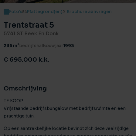
Foto's
Plattegrond(en)
Brochure aanvragen
54
2
Trentstraat 5
5741 ST Beek En Donk
235 m²
bedrijfshal
Bouwjaar
1993
€ 695.000 k.k.
Omschrijving
TE KOOP
Vrijstaande bedrijfsbungalow met bedrijfsruimte en een
prachtige tuin.
Op een aantrekkelijke locatie bevindt zich deze veelzijdige