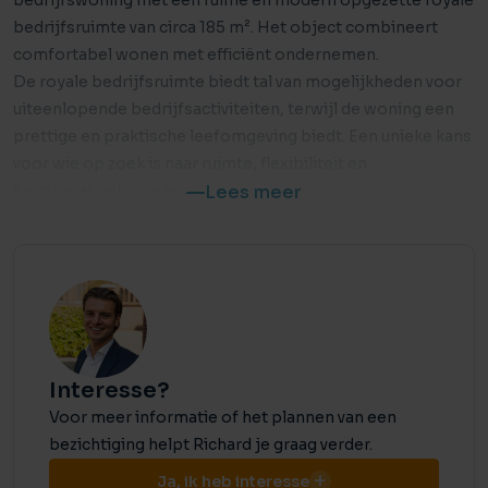
bedrijfswoning met een ruime en modern opgezette royale
bedrijfsruimte van circa 185 m². Het object combineert
comfortabel wonen met efficiënt ondernemen.
De royale bedrijfsruimte biedt tal van mogelijkheden voor
uiteenlopende bedrijfsactiviteiten, terwijl de woning een
prettige en praktische leefomgeving biedt. Een unieke kans
voor wie op zoek is naar ruimte, flexibiliteit en
functionaliteit op één adres.
Lees meer
Ligging en bereikbaarheid:
De bereikbaarheid is uitstekend te noemen. In de directe
nabijheid bevinden zich belangrijke uitvalswegen die snelle
verbindingen bieden naar omliggende steden zoals
Eindhoven, Helmond en Venlo en het landelijke wegennet.
Ook met het openbaar vervoer is de locatie goed
Interesse?
ontsloten, met bushaltes en eventueel een treinstation op
Voor meer informatie of het plannen van een
korte afstand.
bezichtiging helpt Richard je graag verder.
Daarnaast zijn diverse voorzieningen zoals winkels, horeca
en andere dagelijkse faciliteiten binnen handbereik. Dit
Ja, ik heb interesse