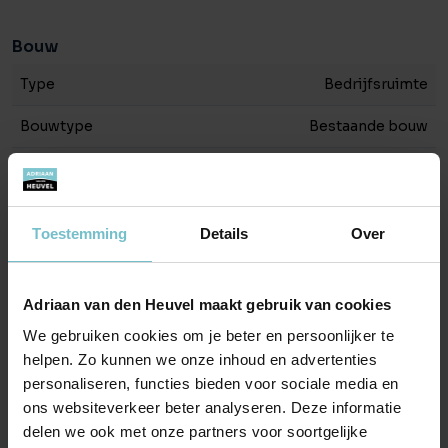
Energielabel bedrijfswoning:
Energielabel B, geldig tot en met 17 juni 2036.
Bouw
Voorzieningen bedrijfsruimte:
Type
Bedrijfsruimte
– Elektra afgezekerd vermogen 3x25A;
– Monolitisch afgewerkte betonvloer;
Bouwtype
Bestaande bouw
– Elektrische overheaddeur;
Bouwjaar
1993
– Opgetrokken in spouwmetselwerk i.c.m.
sandwichpanelen stalen gevelbeplating;
– TL-verlichting.
Oppervlakten
Toestemming
Details
Over
– Vrije hoogte: ca. 4,75m.
Oppervlakte bedrijfshal
235 m²
Voorzieningen bedrijfswoning:
Adriaan van den Heuvel maakt gebruik van cookies
Vrije hoogte
475 meter
– 3 ruime slaapkamers;
We gebruiken cookies om je beter en persoonlijker te
– Garage/ Berging (geschikt voor 2 auto’s);
helpen. Zo kunnen we onze inhoud en advertenties
– Keuken met bijkeuken;
Energie
personaliseren, functies bieden voor sociale media en
– Badkamer met doucheruimte, toilet en dubbele wastafel;
ons websiteverkeer beter analyseren. Deze informatie
Energielabel
B
– Aparte toiletruimte;
delen we ook met onze partners voor soortgelijke
– Airco aanwezig;