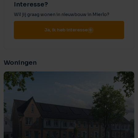
– Hoekwoningen
Interesse?
– Vrijstaande woningen
Wil jij graag wonen in nieuwbouw in Mierlo?
– Levensloopbestendige woningen
VOORINSCHRIJVING
Ja, ik heb interesse
Vanaf nu kun je jouw interesse kenbaar maken en op de
projectwebsite jezelf alvast oriënteren. Maak een account
aan op www.luchenweide.nl en geef jouw
woningvoorkeuren door. Dit kan door middel van het
Woningen
toevoegen van de bouwnummers van je voorkeuren aan
jouw account. Zo blijf je uiteraard ook op de hoogte van alle
ontwikkelingen rondom het project zoals de datum start
verkoop, definitieve verkoopprijzen en de
verkoopprocedure.
LUCHENWEIDE
Luchenweide maakt deel uit van de wijk Luchen, gelegen in
Geldrop-Mierlo ten noordwesten van de kern Mierlo.
Luchen ligt prachtig tussen de bossen en vennen. Er lopen