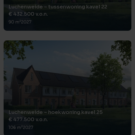
twee aantrekkelijke fietsroutes door het gebied: de Kleine
Luchenweide – tussenwoning kavel 22
ijsvogelvlinderfietsroute en de Kersenbloesemroute. Bij de
€ 432.500 v.o.n.
entree van de wijk aan de Geldropseweg is een
90 m²
2027
multifunctioneel centrum voor zorg en welzijn, met
daarnaast de Brede school. De aansluiting van de
bebouwing naar het open landschap verloopt via vloeiende
overgangen. Zo wordt het een fraai geheel waar het
aangenaam wonen is.
Heb je nog vragen? Neem gerust contact met ons op! Onze
nieuwbouwmakelaars helpen je uiteraard graag verder.
Luchenweide – hoekwoning kavel 25
€ 477.500 v.o.n.
106 m²
2027