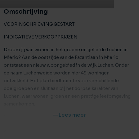
Omschrijving
VOORINSCHRIJVING GESTART
INDICATIEVE VERKOOPPRIJZEN
Droom jij van wonen in het groene en geliefde Luchen in
Mierlo? Aan de oostzijde van de Fazantlaan in Mierlo
ontstaat een nieuw woongebied in de wijk Luchen. Onder
de naam Luchenweide worden hier 49 woningen
ontwikkeld. Het plan biedt ruimte voor verschillende
doelgroepen en sluit aan bij het dorpse karakter van
Luchen, waar wonen, groen en een prettige leefomgeving
samenkomen.
Lees meer
In Luchenweide worden 41 koopwoningen gerealiseerd,
verdeeld over verschillende woningtypen:
– Tussenwoningen