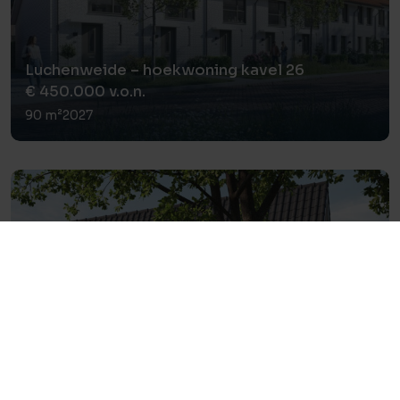
Luchenweide – hoekwoning kavel 26
€ 450.000 v.o.n.
90 m²
2027
Luchenweide – vrijstaande woning kavel 11