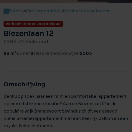
Foto's
Plattegrond(en)
Brochure downloaden
34
3
Verkocht onder voorbehoud
Biezenlaan 12
5708 ZD Helmond
98 m²
wonen
2
slaapkamers
Bouwjaar
2003
Omschrijving
Bent u op zoek naar een ruim en comfortabel appartement
op een uitstekende locatie? Aan de Biezenlaan 12 in de
populaire wijk Brandevoort bevindt zich dit verrassend
ruime 3-kamerappartement met een heerlijk balkon en een
royale, lichte leefruimte.