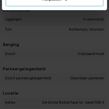
Buitenruimte
Liggingen
In woonwijk
Tuin
Achtertuin, Voortuin
Berging
Soort
Vrijstaand hout
Parkeergelegenheid
Soort parkeergelegenheid
Openbaar parkeren
Locatie
Adres
De Grote Bottel fase 1a - kavel 106 0