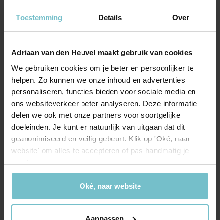
Indeling
Toestemming
Details
Over
Aantal slaapkamers
2
Aantal woonlagen
2
Adriaan van den Heuvel maakt gebruik van cookies
We gebruiken cookies om je beter en persoonlijker te
Energie
helpen. Zo kunnen we onze inhoud en advertenties
personaliseren, functies bieden voor sociale media en
Energielabel
A+++
ons websiteverkeer beter analyseren. Deze informatie
delen we ook met onze partners voor soortgelijke
Isolatie
Volledig geisoleerd
doeleinden. Je kunt er natuurlijk van uitgaan dat dit
geanonimiseerd en veilig gebeurt. Klik op 'Oké, naar
Verwarming
Warmtepomp
website' om alles te accepteren of pas handmatig je
voorkeuren aan.
Kadastrale gegevens
Oké, naar website
Deurne
Oppervlakte
126 m²
Aanpassen