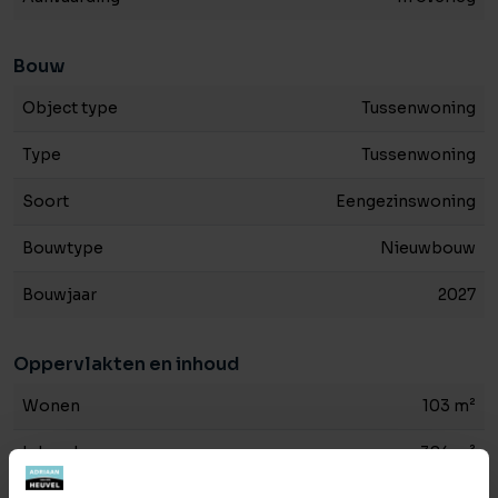
Laat het de nieuwbouwmakelaars dan weten! Zij helpen je
uiteraard graag verder. Neem via onderstaande
Bouw
contactgegevens contact op.
Object type
Tussenwoning
Type
Tussenwoning
Soort
Eengezinswoning
Bouwtype
Nieuwbouw
Bouwjaar
2027
Oppervlakten en inhoud
Wonen
103 m²
Inhoud
384 m²