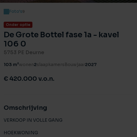
Foto's
9
Onder optie
De Grote Bottel fase 1a - kavel
106 0
5753 PE Deurne
103 m²
wonen
2
slaapkamers
Bouwjaar
2027
€ 420.000 v.o.n.
Omschrijving
VERKOOP IN VOLLE GANG
HOEKWONING