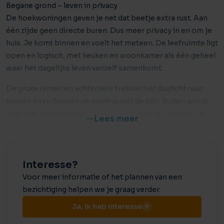
Begane grond – leven in privacy
De hoekwoningen geven je net dat beetje extra rust. Aan
één zijde geen directe buren. Dus meer privacy in en om je
huis. Je komt binnen en voelt het meteen. De leefruimte ligt
open en logisch, met keuken en woonkamer als één geheel
waar het dagelijks leven vanzelf samenkomt.
De grote ramen en achterdeur trekken het daglicht naar
binnen en verbinden de woning met de tuin. Buiten wordt
daarmee een vanzelfsprekend onderdeel vanbinnen. De
Lees meer
woning en de tuin hebben dezelfde maatvoering als de
tussenwoning, maar de ligging maakt het verschil. Een plek
om tot rust te komen. Of juist om samen te zijn met familie
Interesse?
en vrienden.
Voor meer informatie of het plannen van een
Eerste verdieping – ruimte en comfort
bezichtiging helpen we je graag verder.
Op de eerste verdieping vind je twee ruime slaapkamers en
Ja, ik heb interesse
de badkamer.
De indeling is praktisch en overzichtelijk. De badkamer is