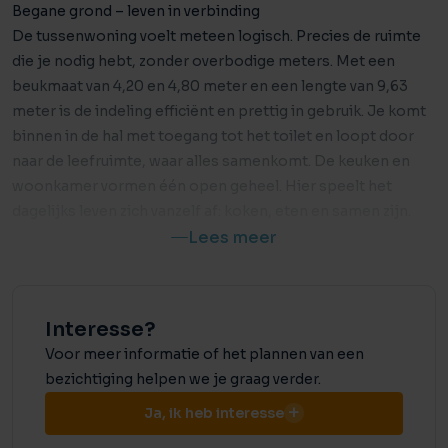
Begane grond – leven in verbinding
De tussenwoning voelt meteen logisch. Precies de ruimte
die je nodig hebt, zonder overbodige meters. Met een
beukmaat van 4,20 en 4,80 meter en een lengte van 9,63
meter is de indeling efficiënt en prettig in gebruik. Je komt
binnen in de hal met toegang tot het toilet en loopt door
naar de leefruimte, waar alles samenkomt. De keuken en
woonkamer vormen één open geheel. Hier speelt het
dagelijks leven zich vanzelf af: koken, eten en samen zijn.
Lees meer
De grote tuinramen en tuindeur zorgen voor veel daglicht
en een directe verbinding met buiten. De tuin wordt
daarmee een vanzelfsprekend verlengstuk van je woning.
Interesse?
Een plek om tot rust te komen of juist om samen te zijn met
familie en vrienden.
Voor meer informatie of het plannen van een
bezichtiging helpen we je graag verder.
Eerste verdieping – ruime slaapkamers
Ja, ik heb interesse
Op de eerste verdieping vind je twee ruime slaapkamers en
de badkamer.