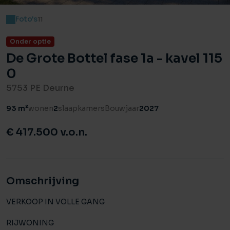
Foto's
11
Onder optie
De Grote Bottel fase 1a - kavel 115
0
5753 PE Deurne
93 m²
wonen
2
slaapkamers
Bouwjaar
2027
€ 417.500 v.o.n.
Omschrijving
VERKOOP IN VOLLE GANG
RIJWONING