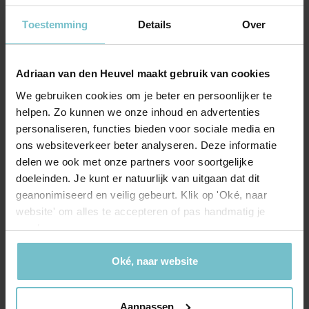
Indeling
Toestemming
Details
Over
Aantal slaapkamers
2
Aantal woonlagen
2
Adriaan van den Heuvel maakt gebruik van cookies
We gebruiken cookies om je beter en persoonlijker te
Energie
helpen. Zo kunnen we onze inhoud en advertenties
personaliseren, functies bieden voor sociale media en
Energielabel
A+++
ons websiteverkeer beter analyseren. Deze informatie
delen we ook met onze partners voor soortgelijke
Isolatie
Volledig geisoleerd
doeleinden. Je kunt er natuurlijk van uitgaan dat dit
geanonimiseerd en veilig gebeurt. Klik op 'Oké, naar
Verwarming
Warmtepomp
website' om alles te accepteren of pas handmatig je
voorkeuren aan.
Kadastrale gegevens
Oké, naar website
Deurne
Oppervlakte
98 m²
Aanpassen