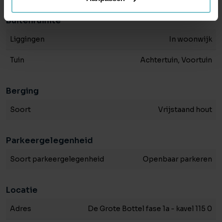
Buitenruimte
Liggingen
In woonwijk
Tuin
Achtertuin, Voortuin
Berging
Soort
Vrijstaand hout
Parkeergelegenheid
Soort parkeergelegenheid
Openbaar parkeren
Locatie
Adres
De Grote Bottel fase 1a - kavel 115 0