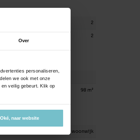
2
2
Over
dvertenties personaliseren,
e delen we ook met onze
en veilig gebeurt. Klik op
98 m²
Oké, naar website
In woonwijk