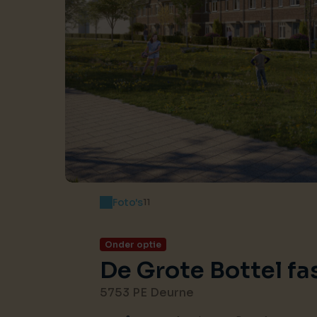
Foto's
11
Onder optie
De Grote Bottel fas
5753 PE Deurne