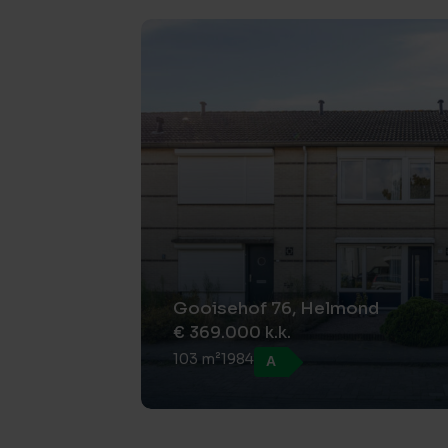
Gooisehof 76, Helmond
€ 369.000 k.k.
103 m²
1984
A