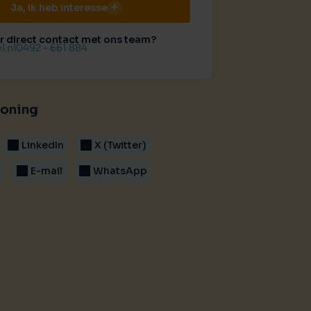
Ja, ik heb interesse
er direct contact met ons team?
l.nl
0492 - 661 884
woning
LinkedIn
X (Twitter)
k
E-mail
WhatsApp