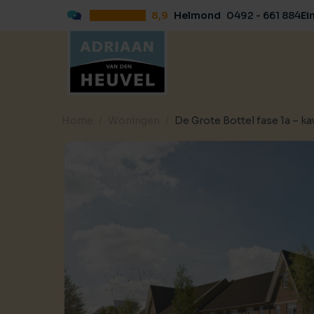
8,9
Helmond
0492 - 661 884
Ei
Home
Woningen
De Grote Bottel fase 1a – ka