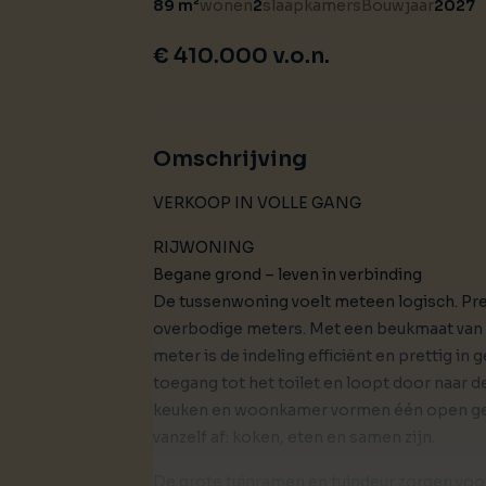
89 m²
wonen
2
slaapkamers
Bouwjaar
2027
€ 410.000 v.o.n.
Omschrijving
VERKOOP IN VOLLE GANG
RIJWONING
Begane grond – leven in verbinding
De tussenwoning voelt meteen logisch. Prec
overbodige meters. Met een beukmaat van 4
meter is de indeling efficiënt en prettig in
toegang tot het toilet en loopt door naar 
keuken en woonkamer vormen één open gehee
vanzelf af: koken, eten en samen zijn.
De grote tuinramen en tuindeur zorgen voor