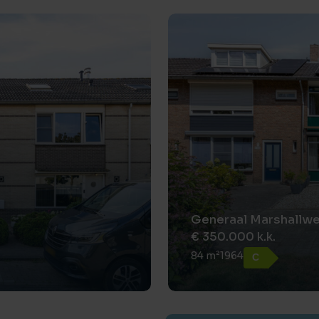
Generaal Marshallwe
€ 350.000 k.k.
84 m²
1964
C