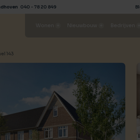
ndhoven
040 - 78 20 849
B
Wonen
Nieuwbouw
Bedrijven
vel 143
Aanbod
Aanbod
Aanbod
Aanbo
Ons aanbod koop- / huurwoningen
Ons aanbod nieuwbouwprojecten
Ons aanbod in bedrijfsobjecte
Ons aan
Huis verkopen
Bouwgrond kopen
Bedrijfspand huren / ko
Agrari
Het beste rendement en condities
Deskundig advies van A tot Z
Vind de perfecte bedrijfsruimt
Behaal 
Huis kopen
NVM-nieuwbouwspecialist
Bedrijfspand verhuren
Agrari
Koop bewust met een aankoopmakelaar
Expertise in nieuwbouwprojecten, van start tot verkoop
Verhuren met succes
Behaal 
Buitenstate
Woningmarktconsultancy
Bedrijfspand verkopen
Agrar
Landelijk wonen
Inzicht en advies voor succesvolle projectontwikkeling
Behaal de beste verkoopresul
Begelei
Huis huren
Herontwikkeling
Agrari
Weet waar je op moet letten
Transformeer en optimaliseer
Begelei