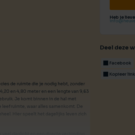
Heb je liev
info@heuve
Deel deze 
Facebook
Kopieer lin
ies de ruimte die je nodig hebt, zonder
,20 en 4,80 meter en een lengte van 9,63
 gebruik. Je komt binnen in de hal met
de leefruimte, waar alles samenkomt. De
l. Hier speelt het dagelijks leven zich
 veel daglicht en een directe verbinding