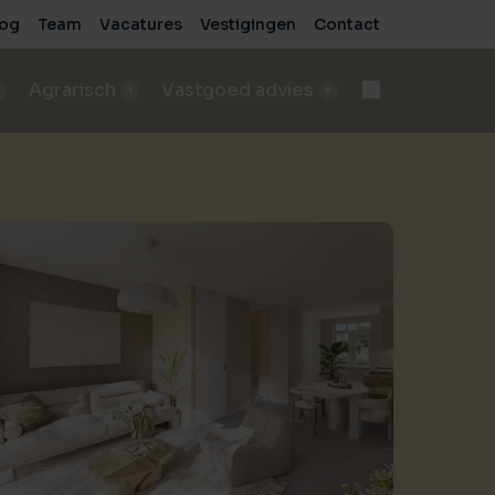
log
Team
Vacatures
Vestigingen
Contact
Agrarisch
Vastgoed advies
d
Onteigening
n
bod A&LV objecten
Deskundige begeleiding bij complexe processen
pen
sch bedrijf verkopen
e
de beste verkoopresultaten
Voor bedrijven
sche grond verkopen
Advies voor zakelijke vastgoedprojecten
de beste verkoopresultaten
Voor particulieren
ische grond kopen/pachten
Persoonlijk en onafhankelijk advies
taten
ding nodig bij aankoop?
sch bedrijf kopen
 vastgoed
ding nodig bij aankoop?