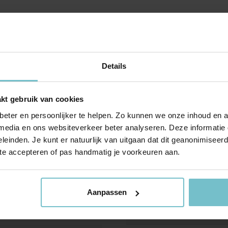
 Op de projectwebsite (grotebottel.nl)
Indeling
es, v.o.n. prijzen en omschrijvingen.
door alles wat dit prachtige project te
89 m²
Aantal slaapkamers
336 m²
Aantal woonlagen
Details
Zij helpen je uiteraard graag verder.
ontact op.
kt gebruik van cookies
Kadastrale gegevens
eter en persoonlijker te helpen. Zo kunnen we onze inhoud en a
Deurne
A+++
 media en ons websiteverkeer beter analyseren. Deze informati
leinden. Je kunt er natuurlijk van uitgaan dat dit geanonimiseerd 
Volledig geisoleerd
Oppervlakte
 te accepteren of pas handmatig je voorkeuren aan.
Warmtepomp
Aanpassen
Buitenruimte
Liggingen