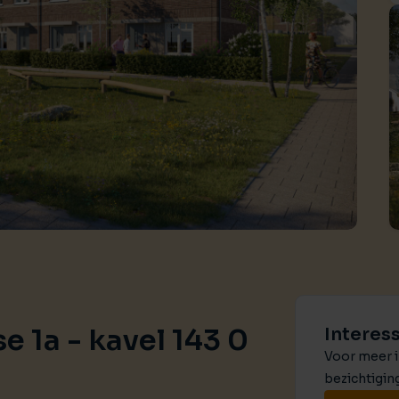
Huis verhuren
Taxaties
Produ
Vind een betrouwbare huurder
Krijg inzicht in de waarde van 
Advies 
Gratis waardebepaling
Beleggingen
Taxati
Wat is jouw woning waard?
Rendabele investeringsmogel
Weten wa
Taxatie huis
Verkocht / verhuurd
Reële waardering van onroerend goed
Onlangs gesloten transacties
Gratis zoekopdracht
Vastgoed advies
Blijf op de hoogte van ons actuele aanbod
Antwoord op al jouw vragen
Verkocht
Recente transacties
e 1a - kavel 143 0
Interes
Voor meer i
bezichtigin