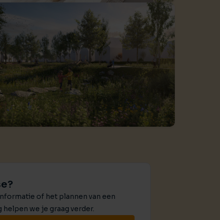
ctierechten
jouw bedrijfspand
en ondersteuning bij bemiddeling
es
ijkheden
t je bedrijf waard is?
se?
nformatie of het plannen van een
g helpen we je graag verder.