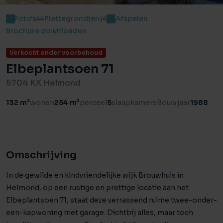
Foto's
Plattegrond(en)
Afspelen
44
4
Brochure downloaden
Verkocht onder voorbehoud
Elbeplantsoen 71
5704 KX Helmond
132 m²
wonen
254 m²
perceel
5
slaapkamers
Bouwjaar
1988
Omschrijving
In de gewilde en kindvriendelijke wijk Brouwhuis in
Helmond, op een rustige en prettige locatie aan het
Elbeplantsoen 71, staat deze verrassend ruime twee-onder-
een-kapwoning met garage. Dichtbij alles, maar toch