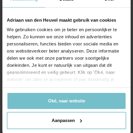
spiegeldeuren en spotverlichting.
Energie
SLAAPKAMERS:
Energielabel
Adriaan van den Heuvel maakt gebruik van cookies
C
De tweede slaapkamer ligt aan de voorzijde van de woning.
We gebruiken cookies om je beter en persoonlijker te
Ook deze kamer is ruim en heeft een grote raampartij. Op
Isolatie
Dakisolatie, Muurisolatie, HR Glas
helpen. Zo kunnen we onze inhoud en advertenties
de vloer ligt dezelfde fraaie laminaat als op de
personaliseren, functies bieden voor sociale media en
Verwarming
CV Ketel
ouderslaapkamer en ook hier een handige ingebouwde
ons websiteverkeer beter analyseren. Deze informatie
kast.
Warm water
CV Ketel
delen we ook met onze partners voor soortgelijke
doeleinden. Je kunt er natuurlijk van uitgaan dat dit
De derde slaapkamer ligt ook aan de achterzijde van de
geanonimiseerd en veilig gebeurt. Klik op 'Oké, naar
woning, heeft dezelfde fraaie vloer en is lekker licht. Nu in
CV Ketel
website' om alles te accepteren of pas handmatig je
gebruik als werkkamer, maar is zeker ook geschikt als een
voorkeuren aan.
Brandstof
Gas
slaapkamer, logeerkamer, hobbykamer – vul maar in!
Eigendom
Eigendom
Oké, naar website
BADKAMER:
Wat een riante badkamer! De volledig betegelde badkamer
is voorzien van een heerlijk ligbad met een
Kadastrale gegevens
Aanpassen
thermostaatkraan en douchegelegenheid, een hangtoilet
Gestel B 2113
en een groot badmeubel met twee wastafels, spiegels en