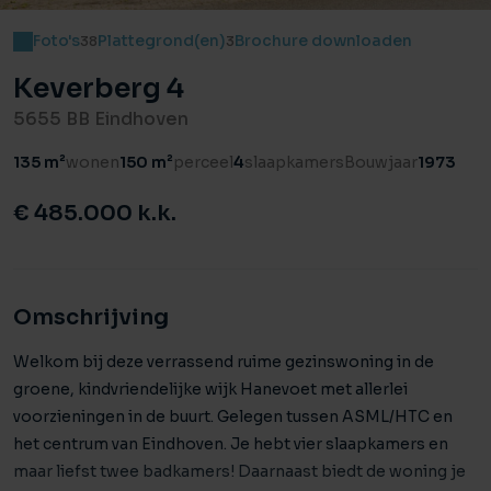
Foto's
Plattegrond(en)
Brochure downloaden
38
3
Keverberg 4
5655 BB Eindhoven
135 m²
wonen
150 m²
perceel
4
slaapkamers
Bouwjaar
1973
€ 485.000 k.k.
Omschrijving
Welkom bij deze verrassend ruime gezinswoning in de
groene, kindvriendelijke wijk Hanevoet met allerlei
voorzieningen in de buurt. Gelegen tussen ASML/HTC en
het centrum van Eindhoven. Je hebt vier slaapkamers en
maar liefst twee badkamers! Daarnaast biedt de woning je