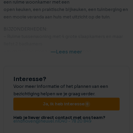
een ruime woonkamer met een
open keuken, een praktische bijkeuken, een tuinberging en
een mooie veranda aan huis met uitzicht op de tuin.
BIJZONDERHEDEN:
– Ruime tussenwoning met 4 grote slaapkamers en maar
liefst 2 badkamers
– Kunststof kozijnen met HR++ beglazing
Lees meer
– Ruime open keuken in hoekopstelling met aansluitend
een bijkeuken
– Veranda direct aan de woning en een stenen tuinberging
Interesse?
– Voldoende parkeergelegenheid in de directe omgeving
Voor meer informatie of het plannen van een
– Goede locatie: rustige woonwijk en toch dichtbij allerlei
bezichtiging helpen we je graag verder.
voorzieningen zoals winkels, scholen, sportfaciliteiten etc.
Vlakbij uitvalswegen, snelwegen en openbaar vervoer. Op
Ja, ik heb interesse
fietsafstand van het centrum van Eindhoven, HTC of ASML
Heb je liever direct contact met ons team?
eindhoven@heuvel.nl
040 - 78 20 849
AANZICHT:
Als je voor de woning staat, zie je meteen dat dit huis je veel