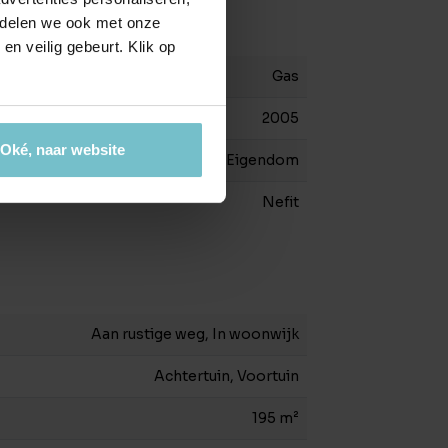
e delen we ook met onze
en veilig gebeurt. Klik op
Gas
2005
Oké, naar website
Eigendom
Nefit
Aan rustige weg, In woonwijk
Achtertuin, Voortuin
195 m²