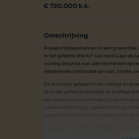
€ 720.000 k.k.
Omschrijving
Royaal vrijstaand wonen in een groenrijke, 
in het geliefde Mierlo? Dan bent u aan de L
woning beschikt over alle kenmerken van e
uitstekende combinatie van rust, ruimte, co
De woning is gelegen in een rustige en gro
dorp dat geliefd is vanwege de prettige l
van natuur en voorzieningen. In de directe
speelvoorzieningen, basisscholen, sportve
waardoor het een ideale locatie is voor gez
Daarnaast staat Mierlo bekend om de prac
korte afstand bevinden zich onder andere 
Lees