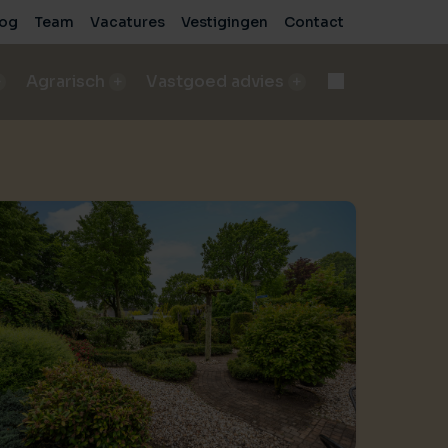
log
Team
Vacatures
Vestigingen
Contact
Agrarisch
Vastgoed advies
d
Onteigening
n
bod A&LV objecten
Deskundige begeleiding bij complexe processen
pen
sch bedrijf verkopen
e
de beste verkoopresultaten
Voor bedrijven
sche grond verkopen
Advies voor zakelijke vastgoedprojecten
de beste verkoopresultaten
Voor particulieren
ische grond kopen/pachten
Persoonlijk en onafhankelijk advies
taten
ding nodig bij aankoop?
sch bedrijf kopen
 vastgoed
ding nodig bij aankoop?