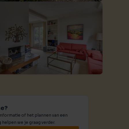
ctierechten
jouw bedrijfspand
en ondersteuning bij bemiddeling
es
ijkheden
t je bedrijf waard is?
se?
nformatie of het plannen van een
g helpen we je graag verder.