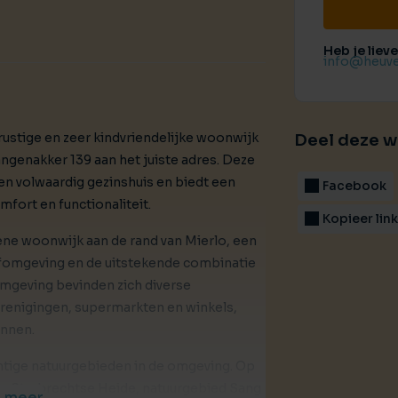
Heb je liev
info@heuve
rustige en zeer kindvriendelijke woonwijk
Deel deze 
angenakker 139 aan het juiste adres. Deze
en volwaardig gezinshuis en biedt een
Facebook
mfort en functionaliteit.
Kopieer lin
ene woonwijk aan de rand van Mierlo, een
eefomgeving en de uitstekende combinatie
 omgeving bevinden zich diverse
renigingen, supermarkten en winkels,
innen.
htige natuurgebieden in de omgeving. Op
de Strabrechtse Heide, natuurgebied Sang
 meer