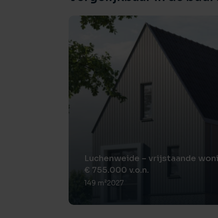
BADKAMER:
De badkamer is compleet uitgevoerd en vo
zijsproeiers, wastafel met spiegel, toilet 
woning over een afzuiginstallatie in het to
zorgt voor prettige daglichttoetreding en e
TWEEDE VERDIEPING:
Via de overloop is de royale zolderverdiepi
open multifunctionele ruimte die momentee
hobbykamer, speelkamer of extra leefruim
Dankzij de royale afmetingen leent deze ve
realiseren van een zeer ruime vijfde slaapk
Luchenweide – vrijstaande woni
mogelijkheid om met relatief gemak twee e
€ 755.000 v.o.n.
woning bijzonder flexibel maakt voor grot
149 m²
2027
aan extra werk-, hobby- of logeerruimte.
BUITENRUIMTE: