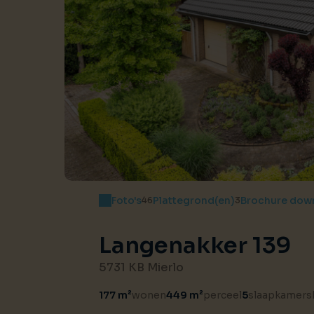
Foto's
Plattegrond(en)
Brochure dow
46
3
Langenakker 139
5731 KB Mierlo
177 m²
wonen
449 m²
perceel
5
slaapkamers