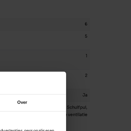
6
5
1
2
Ja
Over
Buitenzonwering, Rookkanaal, Schuifpui,
Zonnepanelen, Natuurlijke ventilatie
dvertenties personaliseren,