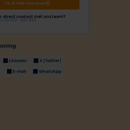
Ja, ik heb interesse
er direct contact met ons team?
l.nl
0492 - 661 884
woning
LinkedIn
X (Twitter)
k
E-mail
WhatsApp