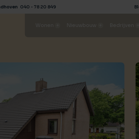
ndhoven
040 - 78 20 849
B
Wonen
Nieuwbouw
Bedrijven
Aanbod
Aanbod
Aanbod
Aanbo
Ons aanbod koop- / huurwoningen
Ons aanbod nieuwbouwprojecten
Ons aanbod in bedrijfsobjecte
Ons aan
Huis verkopen
Bouwgrond kopen
Bedrijfspand huren / ko
Agrari
Het beste rendement en condities
Deskundig advies van A tot Z
Vind de perfecte bedrijfsruimt
Behaal 
Huis kopen
NVM-nieuwbouwspecialist
Bedrijfspand verhuren
Agrari
Koop bewust met een aankoopmakelaar
Expertise in nieuwbouwprojecten, van start tot verkoop
Verhuren met succes
Behaal 
Buitenstate
Woningmarktconsultancy
Bedrijfspand verkopen
Agrar
Landelijk wonen
Inzicht en advies voor succesvolle projectontwikkeling
Behaal de beste verkoopresul
Begelei
Huis huren
Herontwikkeling
Agrari
Weet waar je op moet letten
Transformeer en optimaliseer
Begelei