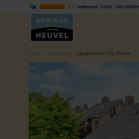
8,9
Helmond
0492 - 661 884
Ei
Home
Woningen
Langenakker 139, Mierlo