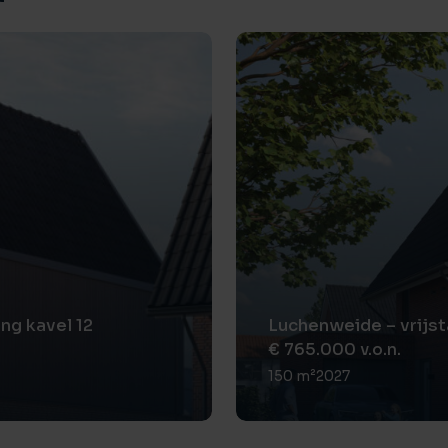
orzien van een ligbad, douchecabine met
en designradiator. Daarnaast beschikt de
ilet en de badkamer. Het aanwezige raam
xtra ventilatiemogelijkheden.
ng bereikbaar. Hier bevindt zich een grote
l uitstekend dienst kan doen als
te.
rdieping zich echter ook perfect voor het
amer. Daarnaast bestaat zelfs de
ng kavel 12
Luchenweide – vrijs
xtra slaapkamers te creëren, wat de
€ 765.000 v.o.n.
ere gezinnen of voor wie behoefte heeft
150 m²
2027