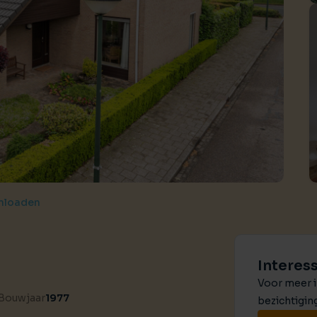
Huis verhuren
Taxaties
Produ
Vind een betrouwbare huurder
Krijg inzicht in de waarde van 
Advies 
Gratis waardebepaling
Beleggingen
Taxati
Wat is jouw woning waard?
Rendabele investeringsmogel
Weten wa
Taxatie huis
Verkocht / verhuurd
Reële waardering van onroerend goed
Onlangs gesloten transacties
Gratis zoekopdracht
Vastgoed advies
Blijf op de hoogte van ons actuele aanbod
Antwoord op al jouw vragen
Verkocht
Recente transacties
nloaden
Interes
Voor meer i
Bouwjaar
1977
bezichtigin