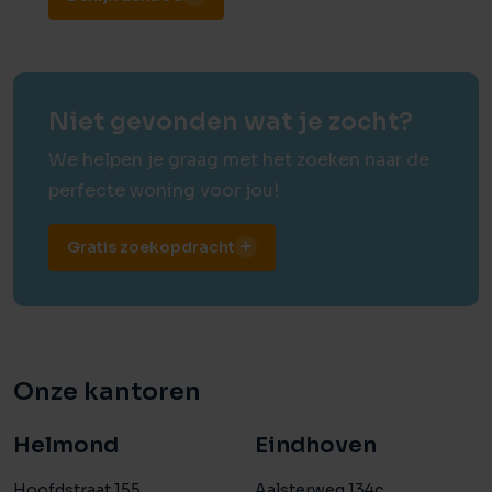
Niet gevonden wat je zocht?
We helpen je graag met het zoeken naar de
perfecte woning voor jou!
Gratis zoekopdracht
Onze kantoren
Helmond
Eindhoven
Hoofdstraat 155
Aalsterweg 134c