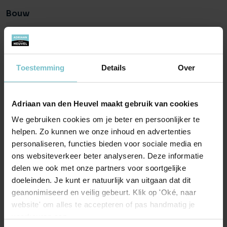
overgangen. Zo wordt het een fraai geheel waar het
Bouw
aangenaam wonen is.
Object type
Vrijstaande woning
Heb je nog vragen? Neem gerust contact met ons op! Onze
Type
Vrijstaande woning
nieuwbouwmakelaars helpen je uiteraard graag verder.
Toestemming
Details
Over
Soort
Eengezinswoning
Bouwtype
Nieuwbouw
Adriaan van den Heuvel maakt gebruik van cookies
Bouwjaar
2027
We gebruiken cookies om je beter en persoonlijker te
helpen. Zo kunnen we onze inhoud en advertenties
personaliseren, functies bieden voor sociale media en
Oppervlakten en inhoud
ons websiteverkeer beter analyseren. Deze informatie
Wonen
delen we ook met onze partners voor soortgelijke
150 m²
doeleinden. Je kunt er natuurlijk van uitgaan dat dit
Inhoud
608 m²
geanonimiseerd en veilig gebeurt. Klik op 'Oké, naar
website' om alles te accepteren of pas handmatig je
voorkeuren aan.
Buitenruimte