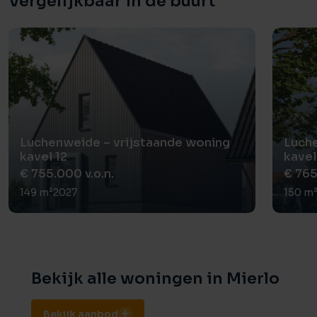
Vergelijkbaar in de buurt
Luchenweide – vrijstaande woning
Luche
kavel 12
kavel
€ 755.000 v.o.n.
€ 765
149 m²
2027
150 m
Bekijk alle woningen in Mierlo
Bekijk aanbod