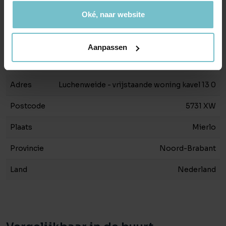
Liggingen
In woonwijk
Oké, naar website
Tuin
Geen tuin
Aanpassen
Locatie
Adres
Luchenweide - vrijstaande woning kavel 13 0
Postcode
5731 XW
Plaats
Mierlo
Provincie
Noord-Brabant
Land
Nederland