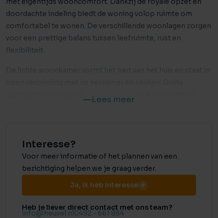
met eigentijds wooncomfort. Dankzij de royale opzet en
doordachte indeling biedt de woning volop ruimte om
comfortabel te wonen. De verschillende woonlagen zorgen
voor een prettige balans tussen leefruimte, rust en
flexibiliteit.
De lichte woonkamer vormt het hart van het huis en staat in
open verbinding met de eetkamer en keuken. Grote
raampartijen zorgen voor een aangename hoeveelheid
Lees meer
daglicht en een fijne verbinding met de tuin. Daarnaast
bevinden zich op de begane grond een separaat toilet en
een ruime berging.
Interesse?
Op de eerste verdieping bevinden zich drie comfortabele
Voor meer informatie of het plannen van een
slaapkamers en een complete badkamer. De tweede
bezichtiging helpen we je graag verder.
verdieping biedt een royale, vrij indeelbare ruimte die volop
Ja, ik heb interesse
mogelijkheden biedt. Hier bevindt zich ook de technische
ruimte met de WTW-unit en de wasmachine-opstelling.
Heb je liever direct contact met ons team?
info@heuvel.nl
0492 - 661 884