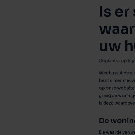
Is er
waar
uw h
Geplaatst op 5 j
Weet u wat de wa
bent u hier nieu
op onze website v
graag de woningw
is deze waardeve
De wonin
De waarde van uw 