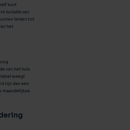
zelf kunt
e isolatie van
unnen leiden tot
van het
hoog
e van het huis.
ielabel weegt
d zijn dan een
w maandelijkse
dering