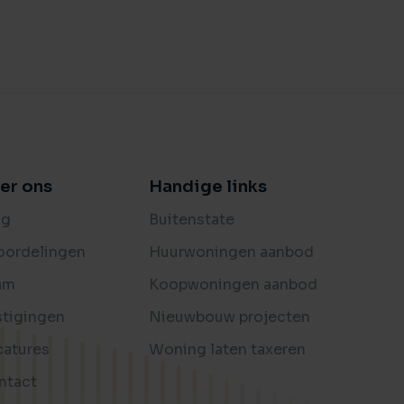
er ons
Handige links
og
Buitenstate
oordelingen
Huurwoningen aanbod
am
Koopwoningen aanbod
stigingen
Nieuwbouw projecten
catures
Woning laten taxeren
ntact