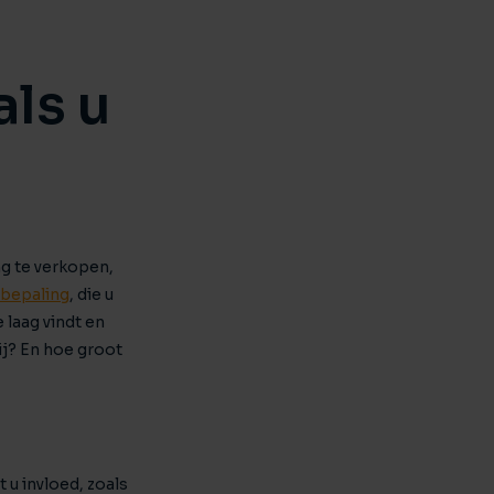
ctierechten
jouw bedrijfspand
en ondersteuning bij bemiddeling
ls u
es
ijkheden
t je bedrijf waard is?
g te verkopen,
bepaling
, die u
 laag vindt en
ij? En hoe groot
 u invloed, zoals