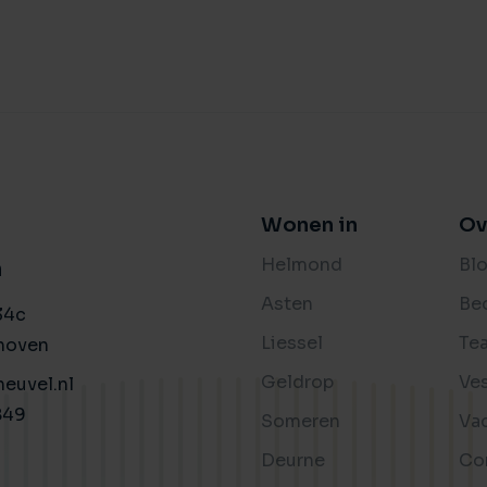
Wonen in
Ov
Helmond
Bl
n
Asten
Be
34c
Liessel
Te
hoven
Geldrop
Ve
euvel.nl
849
Someren
Va
Deurne
Co