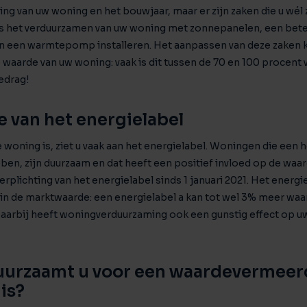
ging van uw woning en het bouwjaar, maar er zijn zaken die u wél 
s het verduurzamen van uw woning met zonnepanelen, een beter
n een warmtepomp installeren. Het aanpassen van deze zaken k
e waarde van uw woning: vaak is dit tussen de 70 en 100 procent 
edrag!
 van het energielabel
woning is, ziet u vaak aan het energielabel. Woningen die een 
ben, zijn duurzaam en dat heeft een positief invloed op de waard
erplichting van het energielabel sinds 1 januari 2021. Het energ
in de marktwaarde: een energielabel a kan tot wel 3% meer waar
Daarbij heeft woningverduurzaming ook een gunstig effect op u
uurzaamt u voor een waardevermeer
is?