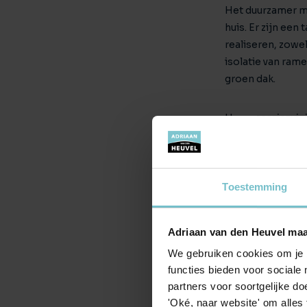
Het duurzamer ma
huis. Er zijn ee
realiseren, zowe
isolatie van ram
groen dak.
Hoe energiezuini
rendement zal u 
dus een positiev
Toestemming
Advies v
Bent u ervan ove
Adriaan van den Heuvel maa
onze
verkoopma
realistisch verko
We gebruiken cookies om je b
hierover?
Neem 
functies bieden voor sociale
partners voor soortgelijke doe
'Oké, naar website' om alles