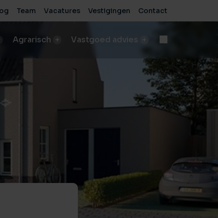
log
Team
Vacatures
Vestigingen
Contact
Agrarisch
Vastgoed advies
d
Onteigening
n
bod A&LV objecten
Deskundige begeleiding bij complexe processen
pen
sch bedrijf verkopen
e
de beste verkoopresultaten
Voor bedrijven
sche grond verkopen
Advies voor zakelijke vastgoedprojecten
de beste verkoopresultaten
Voor particulieren
ische grond kopen/pachten
Persoonlijk en onafhankelijk advies
taten
ding nodig bij aankoop?
sch bedrijf kopen
 vastgoed
ding nodig bij aankoop?