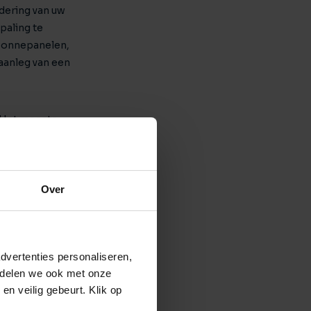
dering van uw
paling te
n zonnepanelen,
aanleg van een
. Het meeste
an uw huis heeft
Over
rkoop? Dan staan
 en stellen een
ormatie
dvertenties personaliseren,
e delen we ook met onze
en veilig gebeurt. Klik op