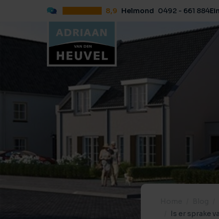
8,9
Helmond
0492 - 661 884
Ei
Home
Blog
Is er sprake 