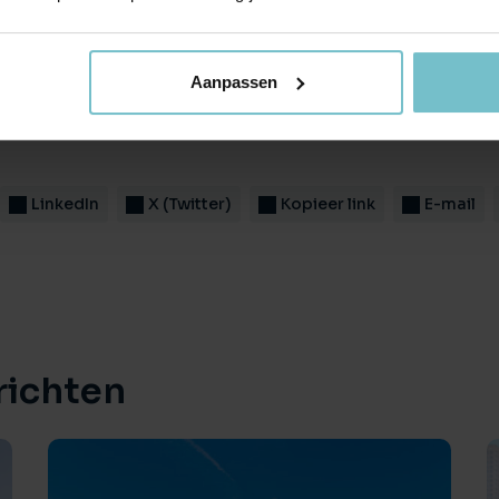
r Caroline Neumann
t geüpdatet op 26 mei 2026
Aanpassen
LinkedIn
X (Twitter)
Kopieer link
E-mail
richten