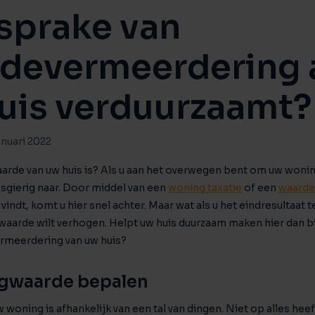
 sprake van
Huis verhuren
Taxaties
Produ
Vind een betrouwbare huurder
Krijg inzicht in de waarde van 
Advies 
devermeerdering a
Gratis waardebepaling
Beleggingen
Taxati
Wat is jouw woning waard?
Rendabele investeringsmogel
Weten wa
uis verduurzaamt?
Taxatie huis
Verkocht / verhuurd
Reële waardering van onroerend goed
Onlangs gesloten transacties
Gratis zoekopdracht
Vastgoed advies
anuari 2022
Blijf op de hoogte van ons actuele aanbod
Antwoord op al jouw vragen
arde van uw huis is? Als u aan het overwegen bent om uw wonin
Verkocht
wsgierig naar. Door middel van een
woning taxatie
of een
waarde
Recente transacties
indt, komt u hier snel achter. Maar wat als u het eindresultaat te
aarde wilt verhogen. Helpt uw huis duurzaam maken hier dan b
rmeerdering van uw huis?
gwaarde bepalen
woning is afhankelijk van een tal van dingen. Niet op alles heeft