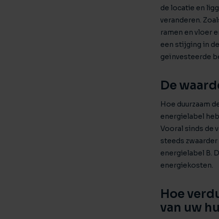
de locatie en lig
veranderen. Zoal
ramen en vloer e
een stijging in d
geïnvesteerde b
De waarde
Hoe duurzaam de 
energielabel heb
Vooral sinds de v
steeds zwaarder 
energielabel B. 
energiekosten.
Hoe verd
van uw hu