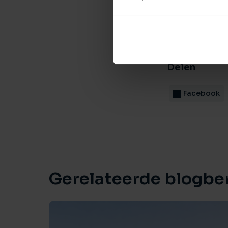
Doo
Laats
Delen
Facebook
Gerelateerde blogbe