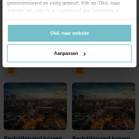
Ooit werd box 3 gezien als
geanonimiseerd en veilig gebeurt. Klik op 'Oké, naar
impact op de
de 'pretbox' voor de
website' om alles te accepteren of pas handmatig je
vastgoedsector
(particuliere vastgoed)
voorkeuren aan.
Tijdens Prinsjesdag 2024
belegger. Men ging ...
werden diverse fiscale
Oké, naar website
maatregelen aangekondigd
die invloed zullen hebben op
Aanpassen
de vastgoedsector. ...
Bedrijfspand kopen
Bedrijfspand kopen