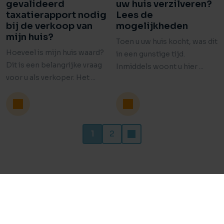
gevalideerd
uw huis verzilveren?
taxatierapport nodig
Lees de
bij de verkoop van
mogelijkheden
mijn huis?
Toen u uw huis kocht, was dit
Hoeveel is mijn huis waard?
in een gunstige tijd.
Dit is een belangrijke vraag
Inmiddels woont u hier ...
voor u als verkoper. Het ...
1
2
Onze kantoren