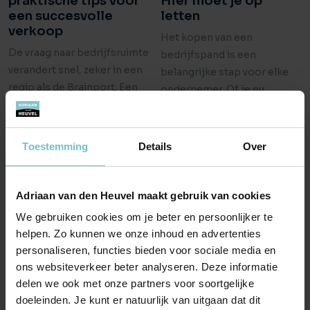
praktische tips voor
Hier moet je op
een succesvolle
letten
verkoop
Het kopen van een
De vraag naar bedrijfsruimte
bedrijfspand is een
verandert snel, zeker in een
belangrijke stap voor elke
regio als de Brainport. Een
ondernemer. Of je nu ...
doordachte ...
Toestemming
Details
Over
Adriaan van den Heuvel maakt gebruik van cookies
We gebruiken cookies om je beter en persoonlijker te
helpen. Zo kunnen we onze inhoud en advertenties
personaliseren, functies bieden voor sociale media en
ons websiteverkeer beter analyseren. Deze informatie
delen we ook met onze partners voor soortgelijke
Fiscale wijzigingen
De pretbox voorbij
doeleinden. Je kunt er natuurlijk van uitgaan dat dit
Prinsjesdag 2024: