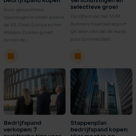
bedrijfspand kopen
Verschuivingen en
selectieve groei
Door geopolitieke
De cijfers van het NVM
spanningen in onder andere
Business Kwartaalrapport
de VS, Oost-Europa en het
Q4 laten zien dat de markt
Midden-Oosten groeit
voor commercieel ...
binnen de ...
Bedrijfspand
Stappenplan
verkopen: 7
bedrijfspand kopen: