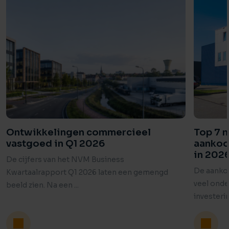
Ontwikkelingen commercieel
Top 7 m
vastgoed in Q1 2026
aankoo
in 202
De cijfers van het NVM Business
De aankoo
Kwartaalrapport Q1 2026 laten een gemengd
veel onde
beeld zien. Na een ...
investerin