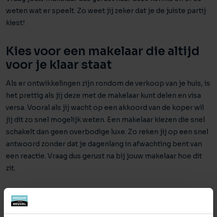
weten wat er speelt. Zo weet jij zeker dat je de juiste partij
kiest!
Kies voor een makelaar die altijd
voor je klaar staat
Als er ontwikkelingen zijn rondom de verkoop van je huis, is
het prettig als jij deze met de makelaar kunt delen en visa
versa. Vooral als jij wacht op een akkoord van de koper wil
jij dit zo snel mogelijk weten. Een makelaar kiezen die snel
schakelt dan geen overbodige luxe. Zo reken jij op een snel
antwoord zonder dat je dagenlang in afwachting bent van
een reactie. Vraag dus gerust na bij jouw makelaar hoe dit
zit.
Een vaste makelaar in het hele
proces