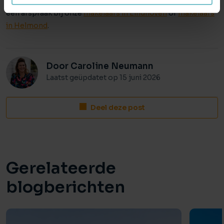
Brabant. Wil je eens Kennismaken? Maak dan vrijblijvend
een afspraak bij onze
makelaars in Eindhoven
of
makelaars
in Helmond
.
Door Caroline Neumann
Laatst geüpdatet op 15 juni 2026
Deel deze post
Gerelateerde
blogberichten