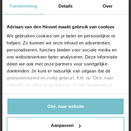
Toestemming
Details
Over
Vanaf het moment dat het verkoopbord in de tuin wordt
geplaatst tot de sleuteloverdracht. Als jij dit proces
doorloopt met een vaste makelaar of makelaars weet jij
Adriaan van den Heuvel maakt gebruik van cookies
altijd waar je aan toe bent. Zij zijn op de hoogte van alle
We gebruiken cookies om je beter en persoonlijker te
ontwikkelingen rondom jouw situatie en weten wat jouw
helpen. Zo kunnen we onze inhoud en advertenties
wensen zijn. Elke keer een verschillende makelaar is niet
personaliseren, functies bieden voor sociale media en
prettig. Informeer dus goed naar deze voorwaarde als je
ons websiteverkeer beter analyseren. Deze informatie
kiest voor jouw verkoopmakelaar.
delen we ook met onze partners voor soortgelijke
doeleinden. Je kunt er natuurlijk van uitgaan dat dit
Een makelaar inschakelen doe je
geanonimiseerd en veilig gebeurt. Klik op 'Oké, naar
bij Adriaan van den Heuvel
website' om alles te accepteren of pas handmatig je
voorkeuren aan.
Wil jij rekenen op een vast team makelaars die altijd voor
jou en je vragen klaarstaan tijdens het verkoopproces? Dan
Oké, naar website
vertrouw je op de makelaars en adviseurs van Adriaan van
den Heuvel. Ons makelaarskantoor is met 9 beëdigde en
gecertificeerde makelaars de grootste in de regio Oost-
Aanpassen